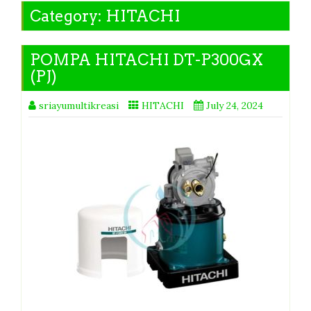
Category:
HITACHI
POMPA HITACHI DT-P300GX
(PJ)
sriayumultikreasi
HITACHI
July 24, 2024