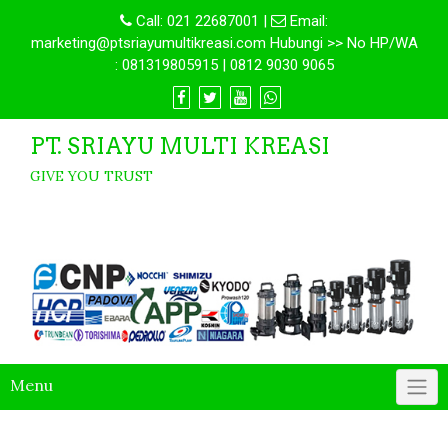
Call:
021 22687001
|
Email:
marketing@ptsriayumultikreasi.com Hubungi >> No HP/WA
: 081319805915 | 0812 9030 9065
PT. SRIAYU MULTI KREASI
GIVE YOU TRUST
Menu