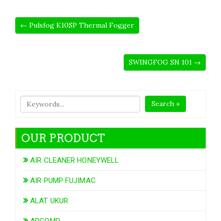
← Pulsfog K10SP Thermal Fogger
SWINGFOG SN 101 →
Search »
OUR PRODUCT
AIR CLEANER HONEYWELL
AIR PUMP FUJIMAC
ALAT UKUR
ARCOMP