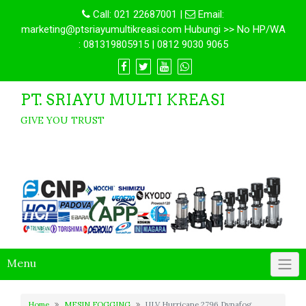
Call:
021 22687001
|
Email:
marketing@ptsriayumultikreasi.com Hubungi >> No HP/WA
: 081319805915 | 0812 9030 9065
PT. SRIAYU MULTI KREASI
GIVE YOU TRUST
Menu
Home
MESIN FOGGING
ULV Hurricane 2796 Dynafog