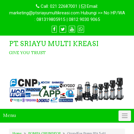
Call:
021 22687001
|
Email:
marketing@ptsriayumultikreasi.com Hubungi >> No HP/WA
: 081319805915 | 0812 9030 9065
PT. SRIAYU MULTI KREASI
GIVE YOU TRUST
Menu
Home
POMPA GRUNDFOS
Grundfos Pump JPA 5-61