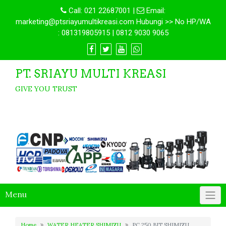
Call:
021 22687001
|
Email:
marketing@ptsriayumultikreasi.com Hubungi >> No HP/WA
: 081319805915 | 0812 9030 9065
PT. SRIAYU MULTI KREASI
GIVE YOU TRUST
Menu
Home
WATER HEATER SHIMIZU
PC 250 BIT SHIMIZU