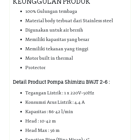
KEUNGGULAN PRODUK
100% Gulungan tembaga
Material body terbuat dari Stainless steel
Digunakan untuk air bersih
Memiliki kapasitas yang besar
Memiliki tekanan yang tinggi
Motor built in thermal
Protector
Detail Product Pompa Shimizu BWJT 2-6 :
Tegangan Listrik : 1 x 220V~50Hz
Konsumsi Arus Listrik : 4.4 A
Kapasitas : 86-42 l/min
Head : 10-42 m
Head Max : 56 m
Sunction Pipe (Pipa Hisap) : 1″