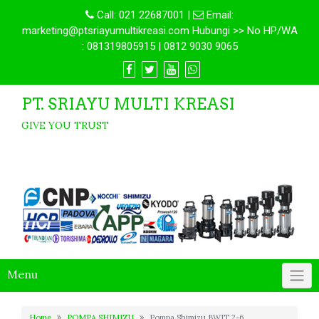
Call:
021 22687001
|
Email:
marketing@ptsriayumultikreasi.com Hubungi >> No HP/WA
: 081319805915 | 0812 9030 9065
PT. SRIAYU MULTI KREASI
GIVE YOU TRUST
Menu
Home
POMPA SHIMIZU
Pompa Shimizu BWJT 2-6