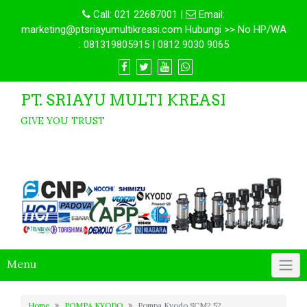
Call:
021 22687001
|
Email:
marketing@ptsriayumultikreasi.com Hubungi >> No HP/WA
: 081319805915 | 0812 9030 9065
PT. SRIAYU MULTI KREASI
GIVE YOU TRUST
Menu
Home
POMPA KYODO
Pompa Kyodo SCM2 52