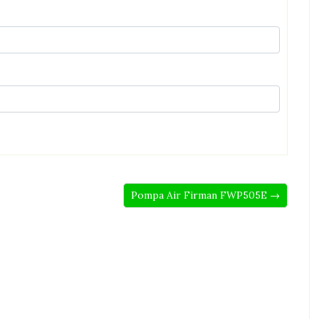
Pompa Air Firman FWP505E →