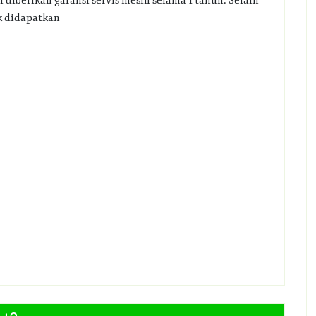
diberikan garansi servis mesin selama 1 tahun. Selain
k didapatkan