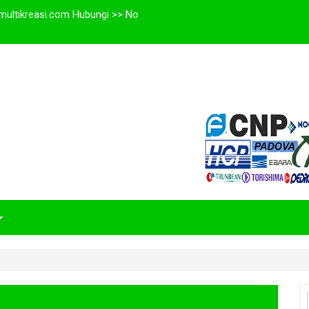
multikreasi.com Hubungi >> No