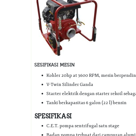
SESIFIKASI MESIN
Kohler 20hp at 3600 RPM, mesin berpendin
V-Twin Silinder Ganda
Starter elektrik dengan starter rekoil seba
Tanki berkapasitas 6 galon (22 l) bensin
SPESIFIKASI
C.E.T. pompa sentrifugal satu stage
Badan pompa terbuat dari campuran alumi