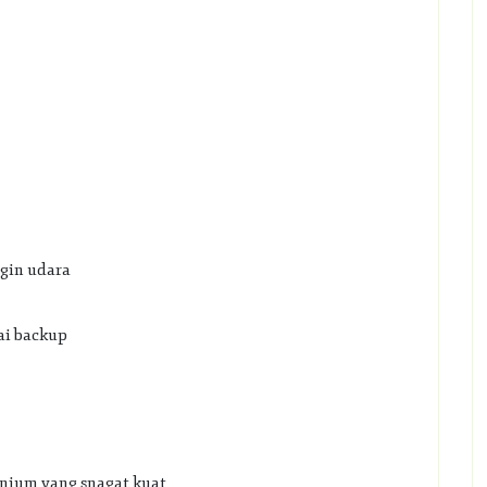
gin udara
gai backup
nium yang snagat kuat