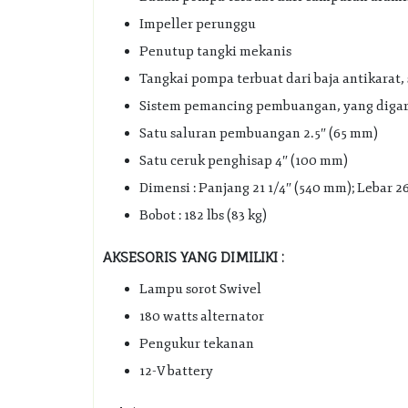
Impeller perunggu
Penutup tangki mekanis
Tangkai pompa terbuat dari baja antikarat
Sistem pemancing pembuangan, yang digara
Satu saluran pembuangan 2.5″ (65 mm)
Satu ceruk penghisap 4″ (100 mm)
Dimensi : Panjang 21 1/4″ (540 mm); Lebar 26
Bobot : 182 lbs (83 kg)
AKSESORIS YANG DIMILIKI :
Lampu sorot Swivel
180 watts alternator
Pengukur tekanan
12-V battery