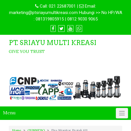
Call:
021 22687001
|
Email:
marketing@ptsriayumultikreasi.com Hubungi >> No HP/WA
: 081319805915 | 0812 9030 9065
PT. SRIAYU MULTI KREASI
GIVE YOU TRUST
Menu
Home
GUNNEBO
Fire Monitor Protek 611