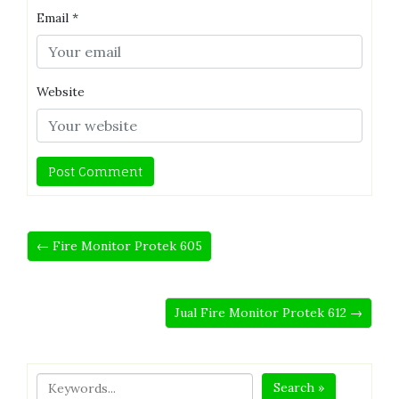
Email
*
Website
← Fire Monitor Protek 605
Jual Fire Monitor Protek 612 →
Search »