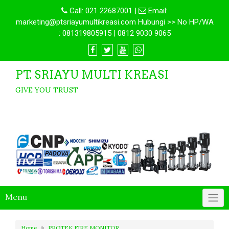
Call:
021 22687001
|
Email:
marketing@ptsriayumultikreasi.com Hubungi >> No HP/WA
: 081319805915 | 0812 9030 9065
PT. SRIAYU MULTI KREASI
GIVE YOU TRUST
Menu
Home
PROTEK FIRE MONITOR