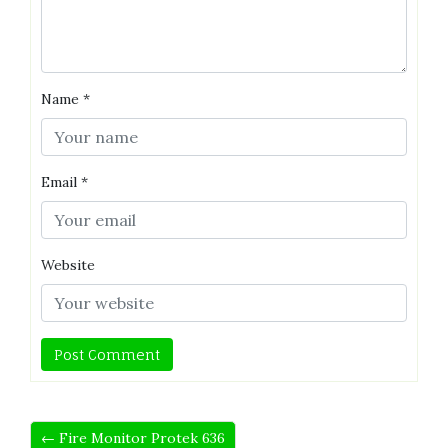
Name
*
Email
*
Website
← Fire Monitor Protek 636