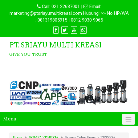
Call:
021 22687001
|
Email:
marketing@ptsriayumultikreasi.com Hubungi >> No HP/WA
: 081319805915 | 0812 9030 9065
PT. SRIAYU MULTI KREASI
GIVE YOU TRUST
Menu
Home
POMPA VENEZIA
Pompa Celup Venezia TPS550A