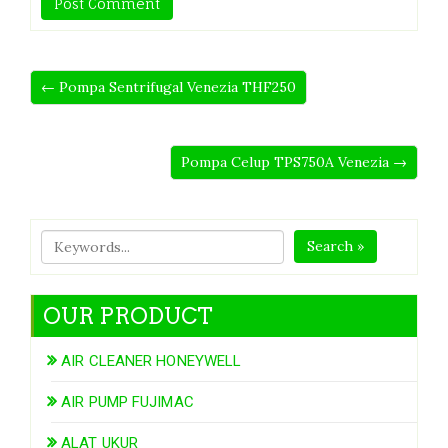
← Pompa Sentrifugal Venezia THF250
Pompa Celup TPS750A Venezia →
Search »
OUR PRODUCT
AIR CLEANER HONEYWELL
AIR PUMP FUJIMAC
ALAT UKUR