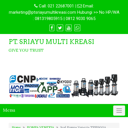
Call:
021 22687001
|
Email:
marketing@ptsriayumultikreasi.com Hubungi >> No HP/WA
: 081319805915 | 0812 9030 9065
PT. SRIAYU MULTI KREASI
GIVE YOU TRUST
Menu
Home
POMPA VENEZIA
Jual Pompa Venezia TPS1900A