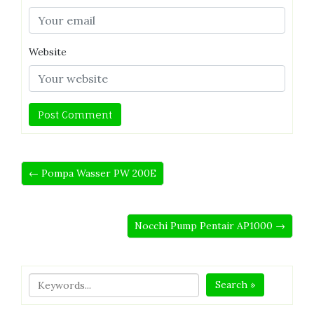
Website
← Pompa Wasser PW 200E
Nocchi Pump Pentair AP1000 →
Search »