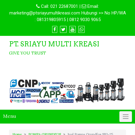
Call:
021 22687001
|
Email:
marketing@ptsriayumultikreasi.com Hubungi >> No HP/WA
: 081319805915 | 0812 9030 9065
PT. SRIAYU MULTI KREASI
GIVE YOU TRUST
Menu
Home
POMPA GRUNDFOS
Jual Pompa Grundfos SB3-25