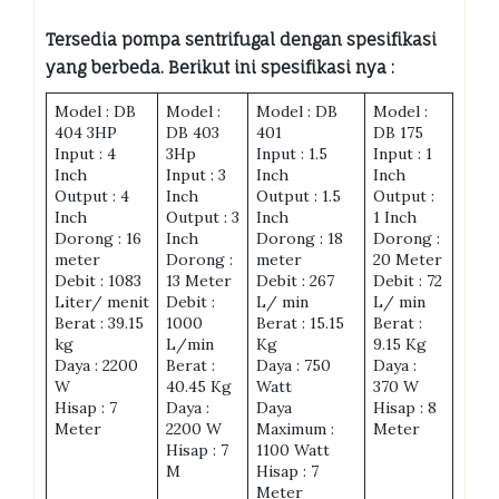
Tersedia pompa sentrifugal dengan spesifikasi
yang berbeda. Berikut ini spesifikasi nya :
Model : DB
Model :
Model : DB
Model :
404 3HP
DB 403
401
DB 175
Input : 4
3Hp
Input : 1.5
Input : 1
Inch
Input : 3
Inch
Inch
Output : 4
Inch
Output : 1.5
Output :
Inch
Output : 3
Inch
1 Inch
Dorong : 16
Inch
Dorong : 18
Dorong :
meter
Dorong :
meter
20 Meter
Debit : 1083
13 Meter
Debit : 267
Debit : 72
Liter/ menit
Debit :
L/ min
L/ min
Berat : 39.15
1000
Berat : 15.15
Berat :
kg
L/min
Kg
9.15 Kg
Daya : 2200
Berat :
Daya : 750
Daya :
W
40.45 Kg
Watt
370 W
Hisap : 7
Daya :
Daya
Hisap : 8
Meter
2200 W
Maximum :
Meter
Hisap : 7
1100 Watt
M
Hisap : 7
Meter