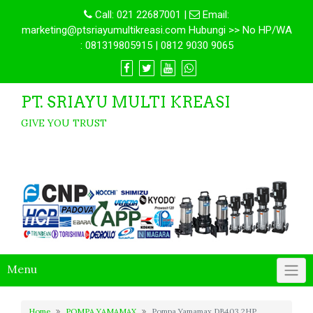
Call:
021 22687001
|
Email:
marketing@ptsriayumultikreasi.com Hubungi >> No HP/WA
: 081319805915 | 0812 9030 9065
PT. SRIAYU MULTI KREASI
GIVE YOU TRUST
Menu
Home
POMPA YAMAMAX
Pompa Yamamax DB403 2HP