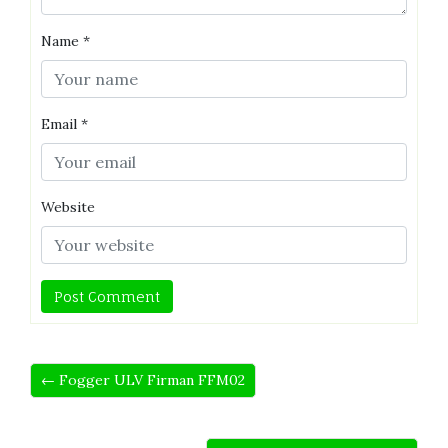
Name
*
Email
*
Website
← Fogger ULV Firman FFM02