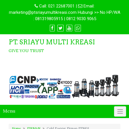
Call:
021 22687001
|
Email:
marketing@ptsriayumultikreasi.com Hubungi >> No HP/WA
: 081319805915 | 0812 9030 9065
PT. SRIAYU MULTI KREASI
GIVE YOU TRUST
Menu
Home
FIRMAN
Cold Fogger Firman FFM01