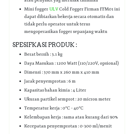
atau penyakit yag merusak tanaman
Mini fogger
ULV
Cold Fogger Firman FFM01 ini
dapat dibiarkan bekerja secara otomatis dan
tidak perlu operator untuk terus
mengoperasikan fogger sepanjang waktu
SPESIFKASI PRODUK :
Berat bersih : 3.1 kg
Daya Masukan : 1200 Watt (110/220V, opsional)
Dimensi : 370 mm x 260 mm x 410 mm
Jarak penyemprotan : 6 m
Kapasitas bahan kimia : 4 Liter
Ukuran partikel semprot : 20 micron meter
Temperatur kerja : 0°C – 40°C
Kelembapan kerja : sama atau kurang dari 90%
Kecepatan penyemprotan : 0-300 ml/menit