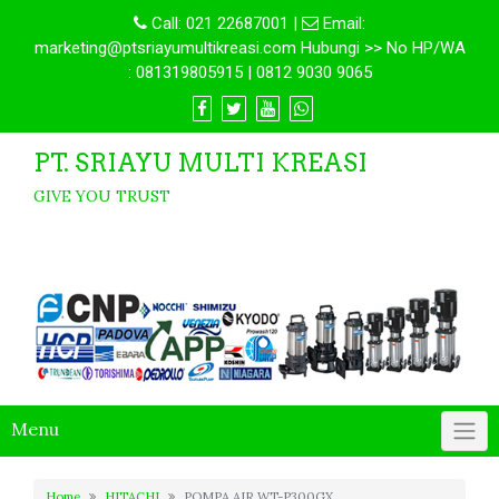
Call:
021 22687001
|
Email:
marketing@ptsriayumultikreasi.com Hubungi >> No HP/WA
: 081319805915 | 0812 9030 9065
PT. SRIAYU MULTI KREASI
GIVE YOU TRUST
Menu
Home
HITACHI
POMPA AIR WT-P300GX