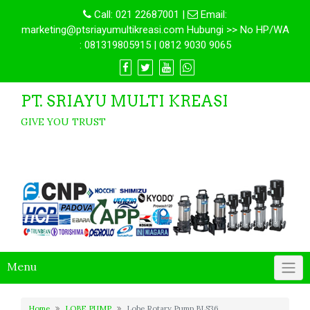
Call:
021 22687001
|
Email:
marketing@ptsriayumultikreasi.com Hubungi >> No HP/WA
: 081319805915 | 0812 9030 9065
PT. SRIAYU MULTI KREASI
GIVE YOU TRUST
Menu
Home
LOBE PUMP
Lobe Rotary Pump BLS36