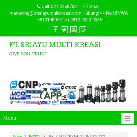
Call:
021 22687001
|
Email:
marketing@ptsriayumultikreasi.com Hubungi >> No HP/WA
: 081319805915 | 0812 9030 9065
PT. SRIAYU MULTI KREASI
GIVE YOU TRUST
Menu
Home
INSIZE
DIAL CALIPER GAUGE INSIZE 2321