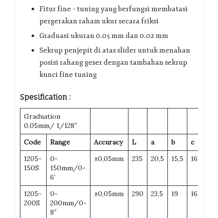
Fitur fine – tuning yang berfungsi membatasi
pergerakan raham ukur secara friksi
Graduasi ukuran 0.05 mm dan 0.02 mm
Sekrup penjepit di atas slider untuk menahan
posisi rahang geser dengan tambahan sekrup
kunci fine tuning
Spesification :
Graduation
0.05mm/ 1/128″
Code
Range
Accuracy
L
a
b
c
d
1205-
0-
±0,05mm
235
20,5
15,5
16
40
150S
150mm/0-
6′
1205-
0-
±0,05mm
290
23,5
19
16
50
200S
200mm/0-
8″