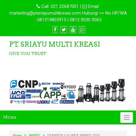
Call:
021 22687001
|
Email:
marketing@ptsriayumultikreasi.com Hubungi >> No HP/WA
: 081319805915 | 0812 9030 9065
PT. SRIAYU MULTI KREASI
GIVE YOU TRUST
Menu
Home
INSIZE
VERNIER CALIPER INSIZE 1205